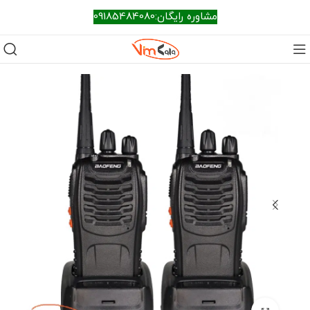
مشاوره رایگان:09185484080