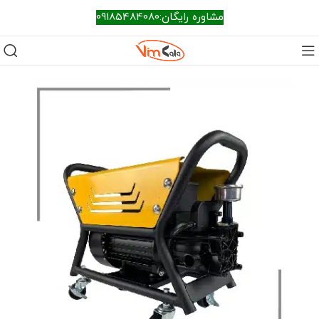
مشاوره رایگان:09185484080