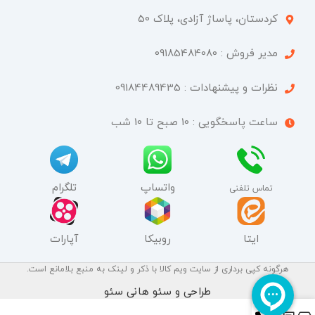
کردستان، پاساژ آزادی، پلاک 50​
مدیر فروش : 09185484080
نظرات و پیشنهادات : 09184489435
ساعت پاسخگویی : 10 صبح تا 10 شب
واتساپ
تلگرام
تماس تلفنی
ایتا
روبیکا
آپارات
هرگونه کپی برداری از سایت ویم کالا با ذکر و لینک به منبع بلامانع است.
طراحی و سئو هانی سئو