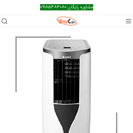
مشاوره رایگان:09185484080