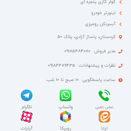
کولر گازی پنجره ای
اینورتر خودرو
آبسردکن رومیزی
کردستان، پاساژ آزادی، پلاک 50​
مدیر فروش : 09185484080
نظرات و پیشنهادات : 09184489435
ساعت پاسخگویی : 10 صبح تا 10 شب
واتساپ
تلگرام
تماس تلفنی
ایتا
روبیکا
آپارات