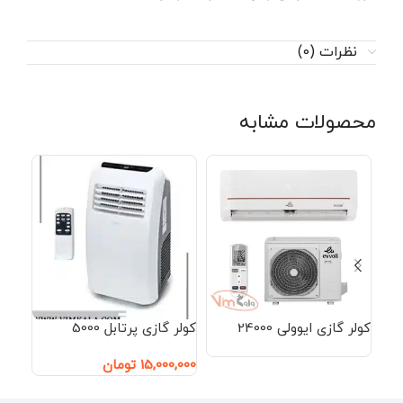
نظرات (0)
محصولات مشابه
کولر گازی ایوولی 24000
کولر گازی پرتابل 5000
کولر 
5
15,000,000
تومان