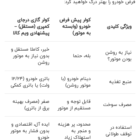
‌فرض خودرو را بهتر درک خواهید کرد:
کولر پیش‌ فرض
کولر گازی درجای
ویژگی کلیدی
خودرو (وابسته
کمپری (مستقل) –
به موتور)
پیشنهادی ویم کالا
خیر، کاملا مستقل و
نیاز به روشن
بله، حتما
بدون نیاز به موتور
بودن موتور؟
روشن
دینام خودرو (با
باتری خودرو (۱۲/۲۴
منبع تغذیه
موتور روشن)
ولت) یا باتری کمکی
قابل توجه و
صفر (مصرف بهینه
مصرف سوخت
مستقیم از موتور
برق از باتری)
محدود، پر هزینه
ایده ‌آل، اقتصادی و
استفاده در
و منجر به
بدون فشار به موتور
توقف طولانی
استهلاک زیاد
خودرو