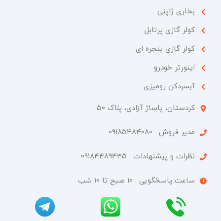
بخاری ژاپنی
کولر گازی پرتابل
کولر گازی پنجره ای
اینورتر خودرو
آبسردکن رومیزی
کردستان، پاساژ آزادی، پلاک 50​
مدیر فروش : 09185484080
نظرات و پیشنهادات : 09184489435
ساعت پاسخگویی : 10 صبح تا 10 شب