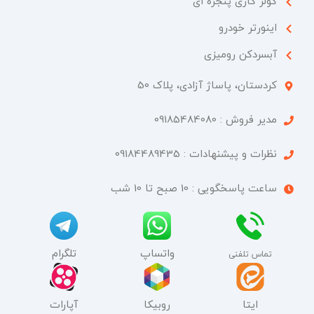
کولر گازی پنجره ای
اینورتر خودرو
آبسردکن رومیزی
کردستان، پاساژ آزادی، پلاک 50​
مدیر فروش : 09185484080
نظرات و پیشنهادات : 09184489435
ساعت پاسخگویی : 10 صبح تا 10 شب
واتساپ
تلگرام
تماس تلفنی
ایتا
روبیکا
آپارات