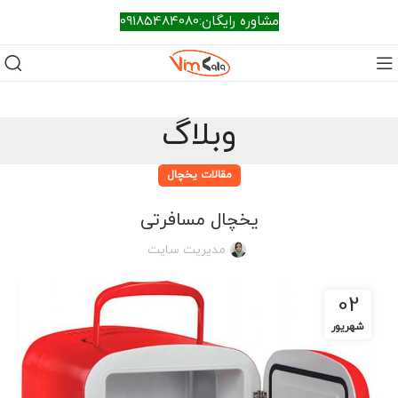
مشاوره رایگان:09185484080
وبلاگ
مقالات یخچال
یخچال مسافرتی
مدیریت سایت
02
شهریور