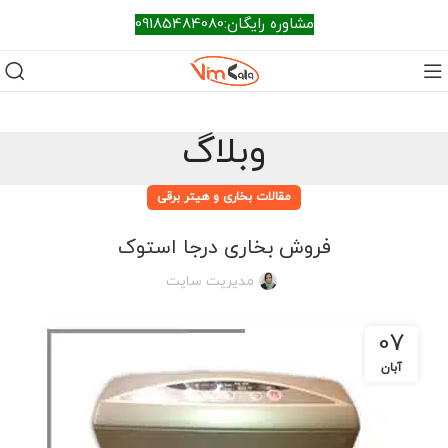
مشاوره رایگان:09185484080
وبلاگ
مقالات بخاری و هیتر برقی
فروش بخاری درجا استوک
مدیریت سایت
07
آبان