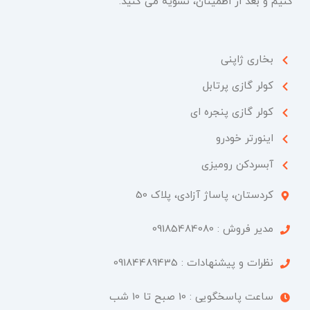
کنیم و بعد از اطمینان، تسویه می کنید.
بخاری ژاپنی
کولر گازی پرتابل
کولر گازی پنجره ای
اینورتر خودرو
آبسردکن رومیزی
کردستان، پاساژ آزادی، پلاک 50​
مدیر فروش : 09185484080
نظرات و پیشنهادات : 09184489435
ساعت پاسخگویی : 10 صبح تا 10 شب